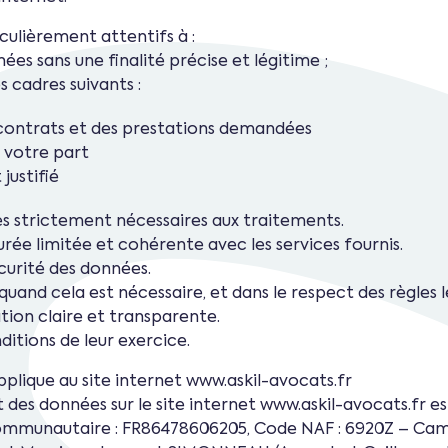
lièrement attentifs à :
ées sans une finalité précise et légitime ;
 cadres suivants :
 contrats et des prestations demandées
 votre part
justifié
es strictement nécessaires aux traitements.
ée limitée et cohérente avec les services fournis.
curité des données.
uand cela est nécessaire, et dans le respect des règles l
ion claire et transparente.
ditions de leur exercice.
pplique au site internet www.askil-avocats.fr
s données sur le site internet www.askil-avocats.fr est
communautaire : FR86478606205, Code NAF : 6920Z – Camp